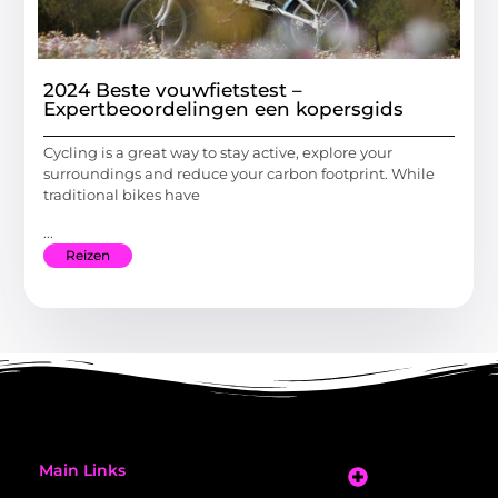
2024 Beste vouwfietstest –
Expertbeoordelingen een kopersgids
Cycling is a great way to stay active, explore your
surroundings and reduce your carbon footprint. While
traditional bikes have
...
Reizen
Main Links