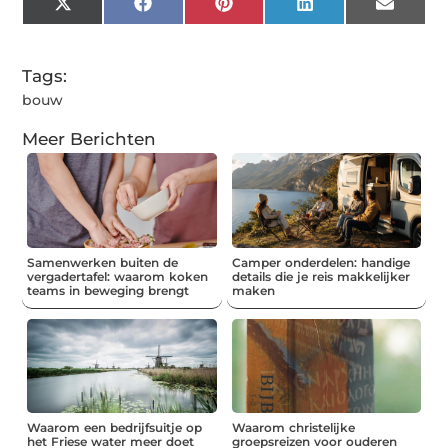
X
Facebook
Pinterest
LinkedIn
Email
(Twitter)
Tags:
bouw
Meer Berichten
Samenwerken buiten de
Camper onderdelen: handige
vergadertafel: waarom koken
details die je reis makkelijker
teams in beweging brengt
maken
Waarom een bedrijfsuitje op
Waarom christelijke
het Friese water meer doet
groepsreizen voor ouderen