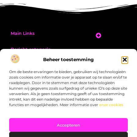
Main Links
Goede Backlinks Kopen: Jouw Complete Gids voor Sterkere SEO-resultaten
Geld Verdienen Met Links: Jouw Complete Gids Voor Passief Inkomen
Bericht categorie
Beheer toestemming
Om de beste ervaringen te bieden, gebruiken wij technologieën
zoals cookies om informatie over je apparaat op te slaan en/of te
raadplegen. Door in te stemmen met deze technologieën
kunnen wij gegevens zoals surfgedrag of unieke ID's op deze site
verwerken. Als je geen toestemming geeft of uw toestemming
Opstapadvies.nl – Een verzameling verhalen die
intrekt, kan dit een nadelige invloed hebben op bepaalde
raken.
functies en mogelijkheden. Meer informatie over
onze cookies
Lees blogs en artikelen over de vele kanten van het dagelijks leven –
verrassend, verdiepend en inspirerend.
Accepteren
@2025 All Right Reserved. Design by
www.opstapadvies.nl.