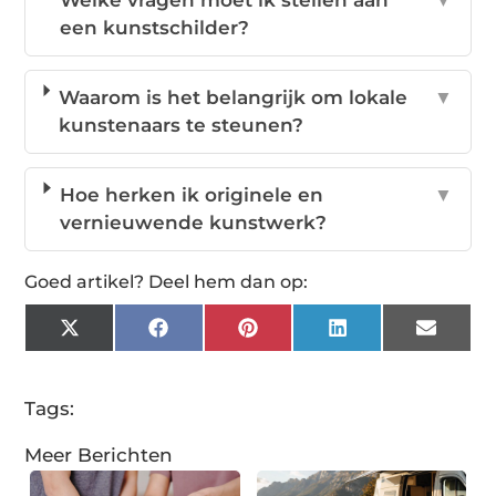
Welke vragen moet ik stellen aan
▼
een kunstschilder?
Waarom is het belangrijk om lokale
▼
kunstenaars te steunen?
Hoe herken ik originele en
▼
vernieuwende kunstwerk?
Goed artikel? Deel hem dan op:
X
Facebook
Pinterest
LinkedIn
Email
(Twitter)
Tags:
Meer Berichten